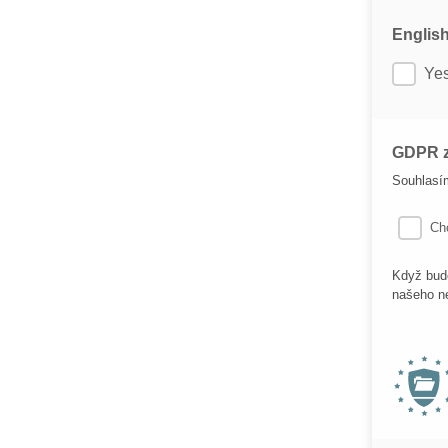
Englis
Ye
GDPR z
Souhlasí
Ch
Když bude
našeho ne