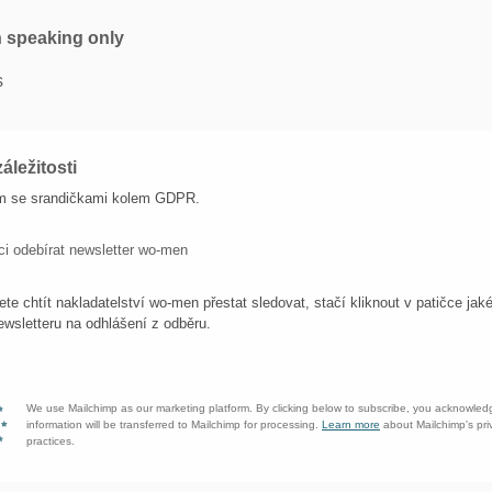
h speaking only
s
áležitosti
m se srandičkami kolem GDPR.
ci odebírat newsletter wo-men
te chtít nakladatelství wo-men přestat sledovat, stačí kliknout v patičce jak
wsletteru na odhlášení z odběru.
We use Mailchimp as our marketing platform. By clicking below to subscribe, you acknowled
information will be transferred to Mailchimp for processing.
Learn more
about Mailchimp's pri
practices.