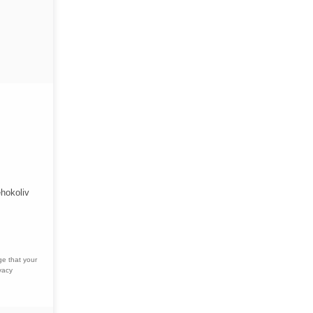
éhokoliv
ge that your
vacy